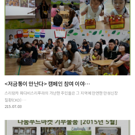
<저금통이 만난다> 캠페인 참여 이야…
스리랑카 파다비스리푸라의 가난한 주민들은 그 지역에 만연한 만성신장
질환(CKD) …
215.07.03